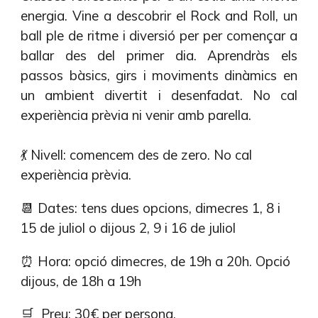
energia. Vine a descobrir el Rock and Roll, un
ball ple de ritme i diversió per per començar a
ballar des del primer dia. Aprendràs els
passos bàsics, girs i moviments dinàmics en
un ambient divertit i desenfadat. No cal
experiència prèvia ni venir amb parella.
💃
Nivell: comencem des de zero. No cal
experiència prèvia.
📆 Dates: t
ens dues opcions, d
imecres 1, 8 i
15 de juliol
o dijous 2, 9 i 16 de juliol
⏰ Hora: opció dimecres
,
de 1
9
h a
20
h. Opció
dijous, de 18h a 19h
🛒 Preu: 30€ per persona.